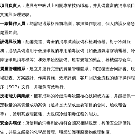
項目負責人
：應具有中級以上相關專業技術職稱，并具備豐富的消毒項目
實施與管理經驗。
一線操作人員
：均需經過嚴格崗前培訓，掌握操作規程、個人防護及應急
處置知識。
設備與設施
：配備先進、齊全的消毒滅菌設備和檢測儀器。對于冷鏈服
務，必須具備適用于低溫環境的專用消毒設備（如低溫氣溶膠噴霧器、冷
庫循環風消毒機等）和效果驗證設備。應有規范的藥品、器械儲存倉庫。
質量管理體系
：建立并運行完善的質量管理體系，制定覆蓋合同評審、現
場勘查、方案設計、作業實施、效果評價、客戶回訪全流程的標準操作程
序（SOP）文件，并確保有效執行。
技術能力與業績
：擁有成熟的冷鏈消毒殺菌核心技術或方案，并能提供一
定數量的高質量成功案例（通常是大型或重要項目的合同、驗收報告
等），證明其處理復雜、大規模冷鏈消毒任務的能力。
安全與環保
：所使用的消毒劑必須符合國家相關規定，具備安全評價報
告，并建立嚴格的化學品管理、職業防護和廢棄物處理制度。