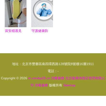
已上線
一路暢通溫
消殺與衛生
情多
安全保障一
站式解決方
案
當安穩遇見
守護健康防
風險 美女
線 消毒服
護士冒險尋
務的專業化
路 消毒創
與家庭實踐
業2年創富
指南
地址：北京市豐臺區南四環西路128號院8號樓16層1911
300萬
電話：-
Copyright © 2026
m.vmvba28.cn
消毒服務
北京隆萬坤酒店管理有限公
司
消毒服務
版權所有
Sitemap