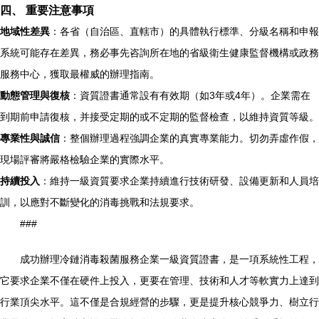
四、 重要注意事項
地域性差異
：各省（自治區、直轄市）的具體執行標準、分級名稱和申報
系統可能存在差異，務必事先咨詢所在地的省級衛生健康監督機構或政務
服務中心，獲取最權威的辦理指南。
動態管理與復核
：資質證書通常設有有效期（如3年或4年）。企業需在
到期前申請復核，并接受定期的或不定期的監督檢查，以維持資質等級。
專業性與誠信
：整個辦理過程強調企業的真實專業能力。切勿弄虛作假，
現場評審將嚴格檢驗企業的實際水平。
持續投入
：維持一級資質要求企業持續進行技術研發、設備更新和人員培
訓，以應對不斷變化的消毒挑戰和法規要求。
###
成功辦理冷鏈消毒殺菌服務企業一級資質證書，是一項系統性工程，
它要求企業不僅在硬件上投入，更要在管理、技術和人才等軟實力上達到
行業頂尖水平。這不僅是合規經營的步驟，更是提升核心競爭力、樹立行