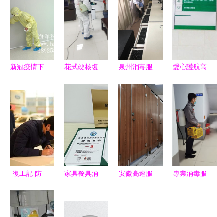
新冠疫情下
花式硬核復
泉州消毒服
愛心護航高
工廠徹底清
工 順豐豐
務價格全解
考 考場消
潔消毒的實
修上門消毒
析 合理選
毒進行中，
用指南
殺菌服務助
擇貼心服務
多措并舉筑
力科學防疫
牢健康防線
復工記 防
家具餐具消
安徽高速服
專業消毒服
疫消毒一站
毒清洗服務
務區 疫情
務筑牢防疫
式安心服務
資質
防控力度強
屏障，全市