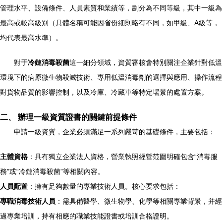
管理水平、設備條件、人員素質和業績等，劃分為不同等級，其中一級為
最高或較高級別（具體名稱可能因省份細則略有不同，如甲級、A級等，
均代表最高水準）。
對于
冷鏈消毒殺菌
這一細分領域，資質審核會特別關注企業針對低溫
環境下的病原微生物殺滅技術、專用低溫消毒劑的選擇與應用、操作流程
對貨物品質的影響控制，以及冷庫、冷藏車等特定場景的處置方案。
二、 辦理一級資質證書的關鍵前提條件
申請一級資質，企業必須滿足一系列嚴苛的基礎條件，主要包括：
主體資格
：具有獨立企業法人資格，營業執照經營范圍明確包含“消毒服
務”或“冷鏈消毒殺菌”等相關內容。
人員配置
：擁有足夠數量的專業技術人員。核心要求包括：
專職消毒技術人員
：需具備醫學、微生物學、化學等相關專業背景，并經
過專業培訓，持有相應的職業技能證書或培訓合格證明。