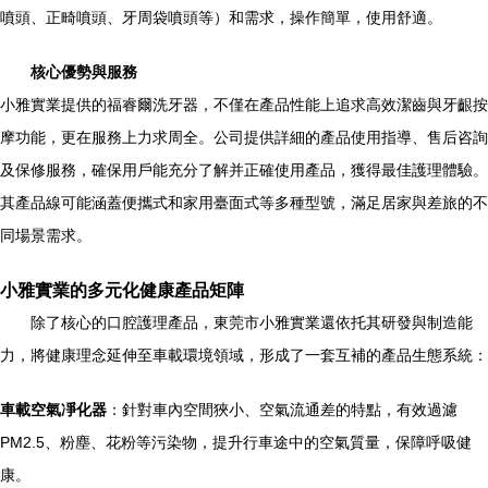
噴頭、正畸噴頭、牙周袋噴頭等）和需求，操作簡單，使用舒適。
核心優勢與服務
小雅實業提供的福睿爾洗牙器，不僅在產品性能上追求高效潔齒與牙齦按
摩功能，更在服務上力求周全。公司提供詳細的產品使用指導、售后咨詢
及保修服務，確保用戶能充分了解并正確使用產品，獲得最佳護理體驗。
其產品線可能涵蓋便攜式和家用臺面式等多種型號，滿足居家與差旅的不
同場景需求。
小雅實業的多元化健康產品矩陣
除了核心的口腔護理產品，東莞市小雅實業還依托其研發與制造能
力，將健康理念延伸至車載環境領域，形成了一套互補的產品生態系統：
車載空氣凈化器
：針對車內空間狹小、空氣流通差的特點，有效過濾
PM2.5、粉塵、花粉等污染物，提升行車途中的空氣質量，保障呼吸健
康。