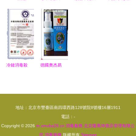
筑安全防線
潔凈車間
健康同行
餐飲具消毒
殺菌消毒劑
定義、管理
宜興楊巷鎮
服務監督檢
專業制造商
要求與專業
消毒殺菌服
查，筑牢食
- 為您的水
消毒服務
務全方位解
品安全防線
質安全保駕
析
護航
冷鏈消毒殺
德國奧杰易
菌服務企業
慕能強效殺
一級資質證
菌液 專業
書辦理指南
消毒解決方
案全解析
地址：北京市豐臺區南四環西路128號院8號樓16層1911
電話：-
Copyright © 2026
m.vmvba28.cn
消毒服務
北京隆萬坤酒店管理有限公
司
消毒服務
版權所有
Sitemap