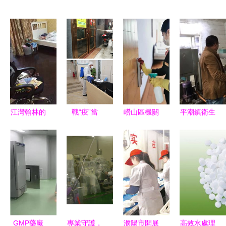
江灣翰林的
戰“疫”當
嶗山區機關
平潮鎮衛生
三乘一 專
前，共克時
事務服務中
所開展餐飲
業的消毒、
艱 深圳農
心 筑牢防
具集中消毒
除螨與殺蟲
商行旗下金
疫屏障，全
服務單位專
服務
信“智小
力做好消毒
項監督檢查
窩”攜手租
服務保障
筑牢食品安
賃市場，以
全防線
消毒服務共
GMP藥廠
專業守護，
濮陽市開展
高效水處理