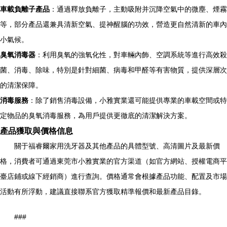
車載負離子產品
：通過釋放負離子，主動吸附并沉降空氣中的微塵、煙霧
等，部分產品還兼具清新空氣、提神醒腦的功效，營造更自然清新的車內
小氣候。
臭氧消毒器
：利用臭氧的強氧化性，對車輛內飾、空調系統等進行高效殺
菌、消毒、除味，特別是針對細菌、病毒和甲醛等有害物質，提供深層次
的清潔保障。
消毒服務
：除了銷售消毒設備，小雅實業還可能提供專業的車載空間或特
定物品的臭氧消毒服務，為用戶提供更徹底的清潔解決方案。
產品獲取與價格信息
關于福睿爾家用洗牙器及其他產品的具體型號、高清圖片及最新價
格，消費者可通過東莞市小雅實業的官方渠道（如官方網站、授權電商平
臺店鋪或線下經銷商）進行查詢。價格通常會根據產品功能、配置及市場
活動有所浮動，建議直接聯系官方獲取精準報價和最新產品目錄。
###