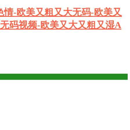
色情-欧美又粗又大无码-欧美又
粗无码视频-欧美又大又粗又湿A