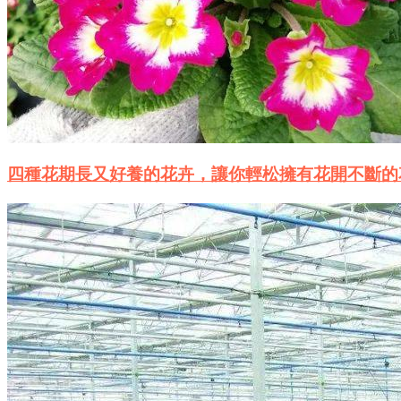
四種花期長又好養的花卉，讓你輕松擁有花開不斷的