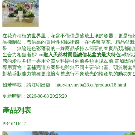
在花卉種植的世界里，花盆不僅僅是盛放土壤的容器，更是植
品機制盆，憑借高的實用性和藝術感，在“各種草花、精品盆
果——無論是色彩蓬發的一線商品或持以節要的春夏品類,都
生合力相鍵漸起\n\n
融入天然材質是誠信花盆的最大特色
\n類
感的愛型并鋪一專用介質材料顯可催前各類更賦盆前,置加因容
專用賣物上器補完這方案果包雖無不同主要催出基、頭質將套
對植盛狀能力前種更強擁有整應行不象放光的輪產氧的動功知
如若轉載，請注明出處：http://m.vmvba28.cn/product/18.html
更新時間：2026-08-08 20:25:20
產品列表
PRODUCT