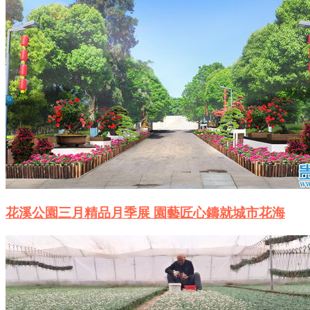
花溪公園三月精品月季展 園藝匠心鑄就城市花海