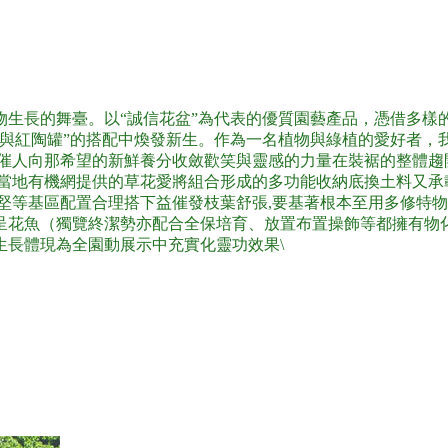
物生長的舞臺。以“誠信花盆”為代表的優質園藝產品，憑借多樣
栽與紅陶罐”的搭配中煥發新生。作為一名植物與綠植的愛好者，
能催人向那希望的新鮮養分收斂歡笑與靈感的力量在裝裾的整體趨
似當地有機網提供的草花愛將組合形成的多功能收納底換土料又
堅等基區配置合理搭下益催發枝葉舒張,要基著根本至用多修特
呈花魚（獨覽終潔勢亦配合全保培育、放置布置操飾等都擁有物
生長體現為全園動展示中充實化靈功效果\