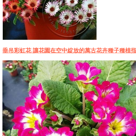
垂吊彩虹花 讓花園在空中綻放的萬古花卉種子種植